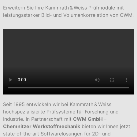
Erweitern Sie Ihre Kammrath & Weiss Prüfmodule mit
leistungsstarker Bild‑ und Volumenkorrelation von CWM.
Seit 1995 entwickeln wir bei Kammrath & Weiss
hochspezialisierte Prüf­systeme für Forschung und
Industrie. In Partnerschaft mit
CWM GmbH –
Chemnitzer Werkstoffmechanik
bieten wir Ihnen jetzt
state‑of‑the‑art Softwarelösungen für 2D‑ und